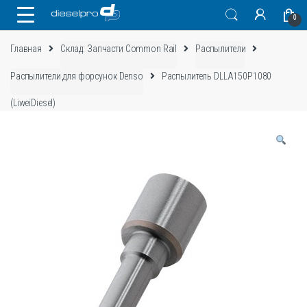
Skip
Skip
0
to
to
navigation
content
Главная
Склад: Запчасти Common Rail
Распылители
Распылители для форсунок Denso
Распылитель DLLA150P1080
(LiweiDiesel)