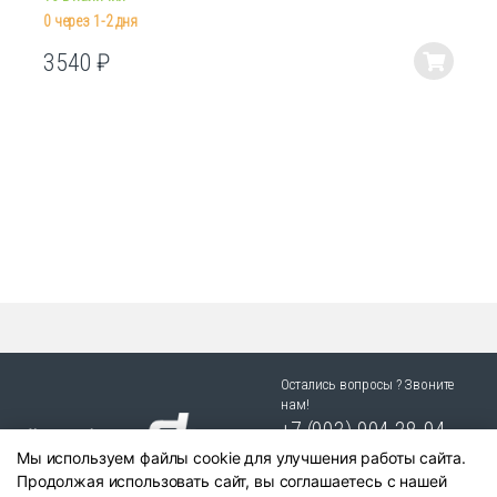
0 через 1-2 дня
3540
₽
Этот
товар
имеет
несколько
вариаций.
Опции
можно
выбрать
на
странице
товара.
Остались вопросы ? Звоните
нам!
+7 (903) 904 38-94
Мы используем файлы cookie для улучшения работы сайта.
г. Новосибирск, ул. Степная
Продолжая использовать сайт, вы соглашаетесь с нашей
25/1 к.1