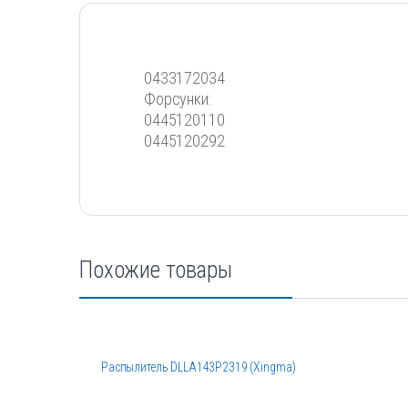
0433172034
Форсунки:
0445120110
0445120292
Похожие товары
Распылитель DLLA143P2319 (Xingma)