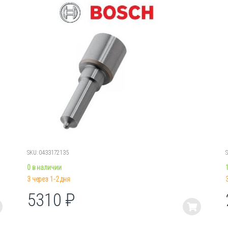
SKU: 0433172135
0 в наличии
3 через 1-2 дня
5310
₽
Этот
товар