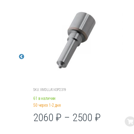
SKU: XMDLLA143P2319
61 в наличии
50 через 1-2 дня
2060
₽
–
2500
₽
Этот
товар