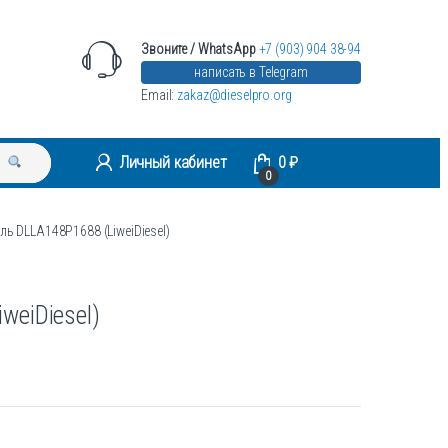
Звоните / WhatsApp
+7 (903) 904 38-94
написать в Telegram
Email:
zakaz@dieselpro.org
Личный кабинет
0
₽
0
ль DLLA148P1688 (LiweiDiesel)
weiDiesel)