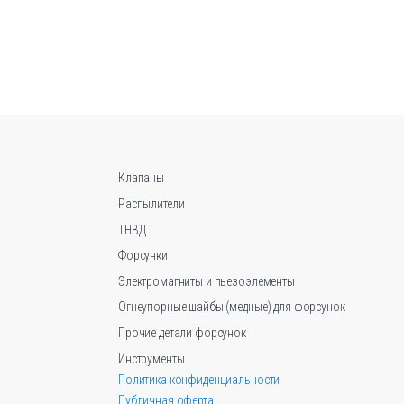
имеет
несколько
вариаций.
Опции
можно
выбрать
на
странице
товара.
Клапаны
Распылители
ТНВД
Форсунки
Электромагниты и пьезоэлементы
Огнеупорные шайбы (медные) для форсунок
Прочие детали форсунок
Инструменты
Политика конфиденциальности
Публичная оферта