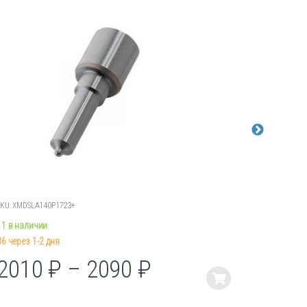
SKU: XMDSLA140P1723+
SKU: KSDLLA
11 в наличии
9 в наличи
36 через 1-2 дня
4 через 1-2
2010
₽
–
2090
₽
270
Этот
Этот
товар
товар