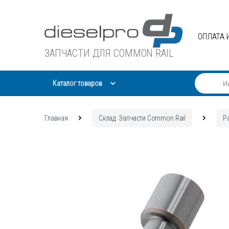
Skip
Skip
to
to
navigation
content
ОПЛАТА 
ЗАПЧАСТИ ДЛЯ COMMON RAIL
Каталог товаров
Главная
Склад: Запчасти Common Rail
Р