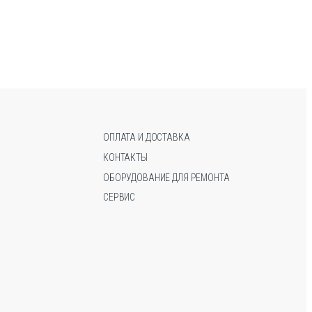
имеет
имеет
несколько
несколько
вариаций.
вариаций.
Опции
Опции
можно
можно
выбрать
выбрать
на
на
странице
странице
товара.
товара.
ОПЛАТА И ДОСТАВКА
КОНТАКТЫ
ОБОРУДОВАНИЕ ДЛЯ РЕМОНТА
СЕРВИС