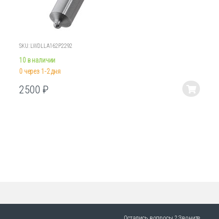
SKU: LWDLLA162P2292
10 в наличии
0 через 1-2 дня
2500
₽
Этот
товар
имеет
несколько
вариаций.
Опции
можно
выбрать
на
странице
товара.
Остались вопросы ? Звоните