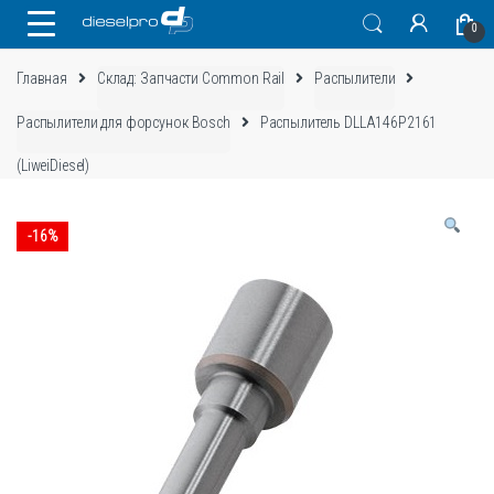
Skip
Skip
0
to
to
navigation
content
Главная
Склад: Запчасти Common Rail
Распылители
Распылители для форсунок Bosch
Распылитель DLLA146P2161
(LiweiDiesel)
-
16%