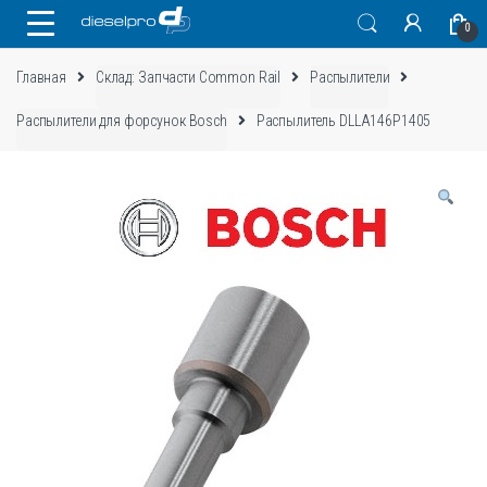
Skip
Skip
0
to
to
navigation
content
Главная
Склад: Запчасти Common Rail
Распылители
Распылители для форсунок Bosch
Распылитель DLLA146P1405