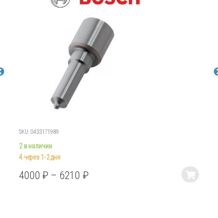
SKU: 0433171989
2 в наличии
4 через 1-2 дня
4000
₽
–
6210
₽
Этот
товар
имеет
несколько