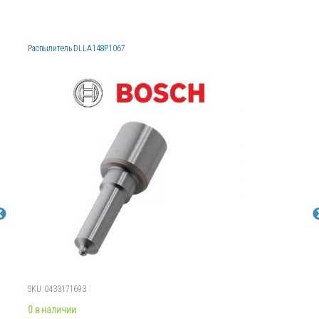
Распылитель DLLA148P1067
SKU: 0433171693
0 в наличии