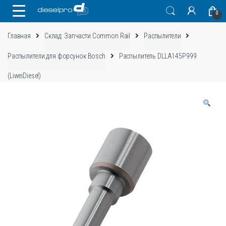
Skip
Skip
0
to
to
navigation
content
Главная
Склад: Запчасти Common Rail
Распылители
Распылители для форсунок Bosch
Распылитель DLLA145P999
(LiweiDiesel)