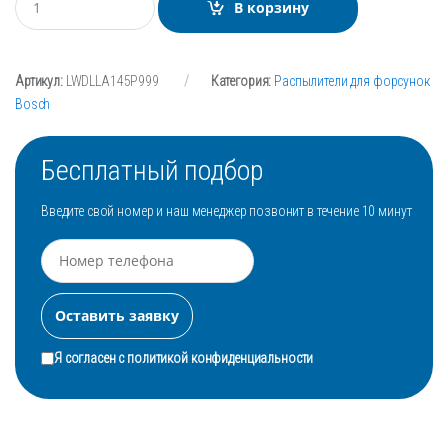
В корзину
о
л
и
ч
Артикул:
LWDLLA145P999
Категория:
Распылители для форсунок
е
с
Bosch
т
в
о
Бесплатный подбор
Введите свой номер и наш менеджер позвонит в течение 10 минут
Я согласен с
политикой конфиденциальности