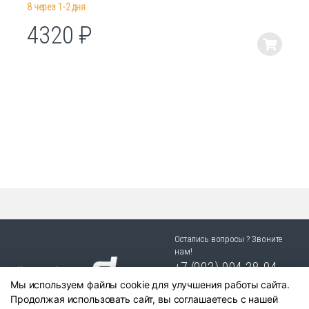
8 через 1-2 дня
4320
₽
Этот
товар
имеет
несколько
вариаций.
Опции
можно
выбрать
на
странице
товара.
Остались вопросы ? Звоните
нам!
+7 (903) 904 38-94
Мы используем файлы cookie для улучшения работы сайта.
г. Новосибирск, ул. Степная
Продолжая использовать сайт, вы соглашаетесь с нашей
25/1 к.1