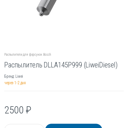
Распылители для форсунок Bosch
Распылитель DLLA145P999 (LiweiDiesel)
Бренд: Liwei
через 1-2 дня
2500
₽
К