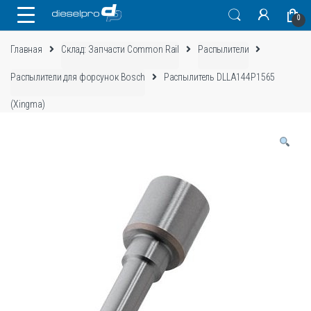
Skip
Skip
0
to
to
navigation
content
Главная
Склад: Запчасти Common Rail
Распылители
Распылители для форсунок Bosch
Распылитель DLLA144P1565
(Xingma)