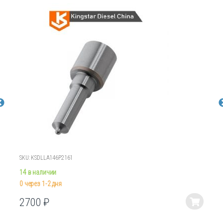
SKU: KSDLLA146P2161
14 в наличии
0 через 1-2 дня
2700
₽
Этот
товар