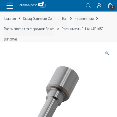
Skip
Skip
0
to
to
navigation
content
Главная
Склад: Запчасти Common Rail
Распылители
Распылители для форсунок Bosch
Распылитель DLLA144P1050
(Xingma)