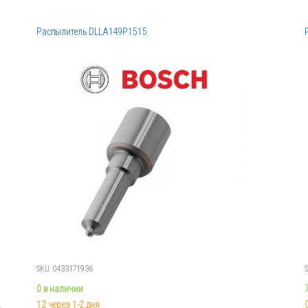
Распылитель DLLA149P1515
SKU: 0433171936
S
0 в наличии
12 через 1-2 дня