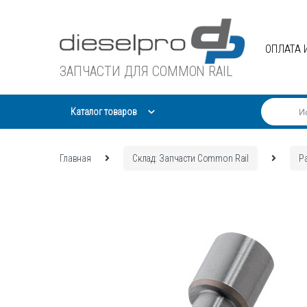
Skip
Skip
to
to
navigation
content
ОПЛАТА 
ЗАПЧАСТИ ДЛЯ COMMON RAIL
Каталог товаров
Главная
Склад: Запчасти Common Rail
Р