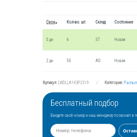
Срок
Кол-во. шт.
Склад
Состояние
0 дн
6
ST
Новая
2 дн
50
AD
Новая
Артикул:
LWDLLA143P2319
Категория:
Распыл
Бесплатный подбор
Введите свой номер и наш менеджер позвонит в т