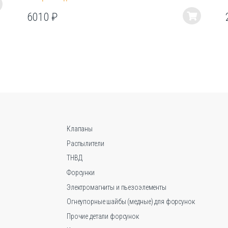
6010
₽
Этот
товар
имеет
несколько
вариаций.
Опции
можно
выбрать
на
странице
Клапаны
товара.
Распылители
ТНВД
Форсунки
Электромагниты и пьезоэлементы
Огнеупорные шайбы (медные) для форсунок
Прочие детали форсунок