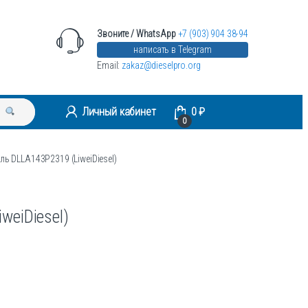
Звоните / WhatsApp
+7 (903) 904 38-94
написать в Telegram
Email:
zakaz@dieselpro.org
Личный кабинет
0
₽
0
ль DLLA143P2319 (LiweiDiesel)
weiDiesel)