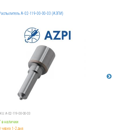
Распылитель А-02-119-00-00-03 (АЗПИ)
Распылите
KU: А-02-119-00-00-03
SKU: XMDLL
7 в наличии
4 в наличи
0 через 1-2 дня
8 через 1-2