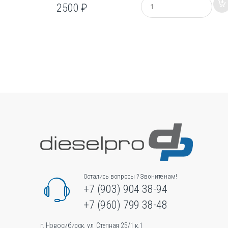
2500
₽
о
л
и
ч
е
с
т
в
о
Остались вопросы ? Звоните нам!
+7 (903) 904 38-94
+7 (960) 799 38-48
г. Новосибирск, ул. Степная 25/1 к.1