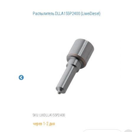
Распылитель DLLA155P2400 (LiweiDiesel)
SKU: LWDLLA155P2400
через 1-2 дня
К