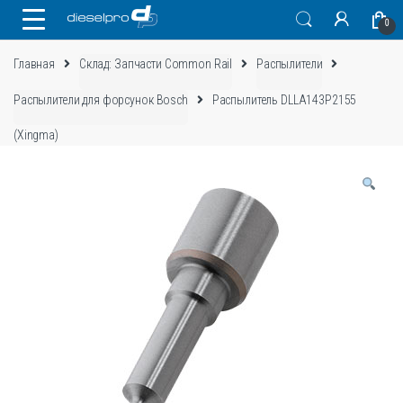
Skip
Skip
0
to
to
navigation
content
Главная
Склад: Запчасти Common Rail
Распылители
Распылители для форсунок Bosch
Распылитель DLLA143P2155
(Xingma)