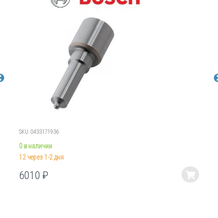
SKU: 0433171936
0 в наличии
12 через 1-2 дня
6010
₽
Этот
товар
имеет
несколько