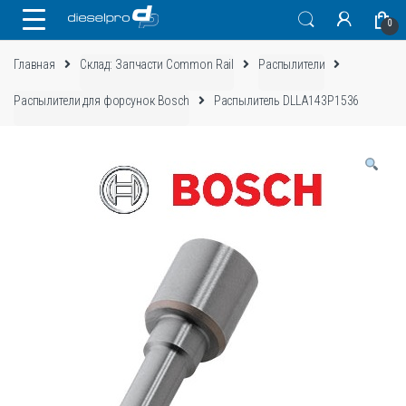
Skip
Skip
0
to
to
navigation
content
Главная
Склад: Запчасти Common Rail
Распылители
Распылители для форсунок Bosch
Распылитель DLLA143P1536