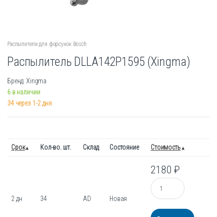
Распылители для форсунок Bosch
Распылитель DLLA142P1595 (Xingma)
Бренд: Xingma
6 в наличии
34 через 1-2 дня
Срок
Кол-во. шт.
Склад
Состояние
Стоимость
2180
₽
Количество
2 дн
34
AD
Новая