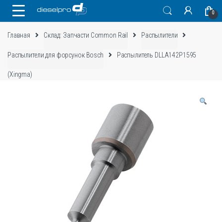
Skip
Skip
0
to
to
navigation
content
Главная
Склад: Запчасти Common Rail
Распылители
Распылители для форсунок Bosch
Распылитель DLLA142P1595
(Xingma)