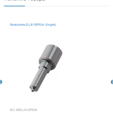
Распылитель DLLA145P926+ (Xingma)
SKU: XMDLLA145P926+