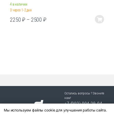
4 в наличии
3 через 1-2 дня
2250
₽
–
2500
₽
Этот
товар
имеет
несколько
вариаций.
Опции
можно
выбрать
на
странице
товара.
Остались вопросы ? Звоните
нам!
+7 (903) 904 38-94
Мы используем файлы cookie для улучшения работы сайта.
г. Новосибирск, ул. Степная