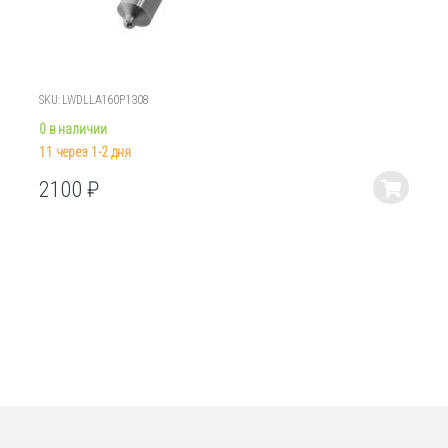
SKU: LWDLLA160P1308
0 в наличии
11 через 1-2 дня
2100
₽
Этот
товар
имеет
несколько
вариаций.
Опции
можно
выбрать
на
странице
товара.