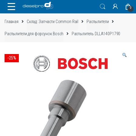
Skip
Skip
0
to
to
navigation
content
Главная
Склад: Запчасти Common Rail
Распылители
Распылители для форсунок Bosch
Распылитель DLLA140P1790
-
25%