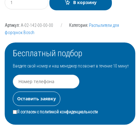
В корзину
о
л
и
ч
Артикул:
А-02-142-00-00-00
Категория:
Распылители для
е
с
форсунок Bosch
т
в
о
Бесплатный подбор
Введите свой номер и наш менеджер позвонит в течение 10 минут
Я согласен с
политикой конфиденциальности