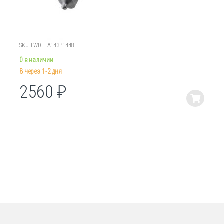
SKU: LWDLLA143P1448
0 в наличии
8 через 1-2 дня
2560
₽
Этот
товар
имеет
несколько
вариаций.
Опции
можно
выбрать
на
странице
товара.