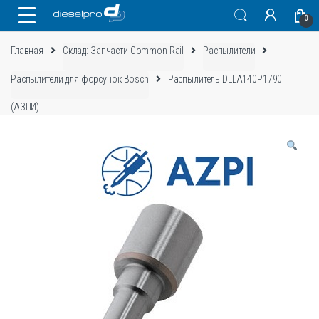
Skip
Skip
0
to
to
navigation
content
Главная
Склад: Запчасти Common Rail
Распылители
Распылители для форсунок Bosch
Распылитель DLLA140P1790
(АЗПИ)