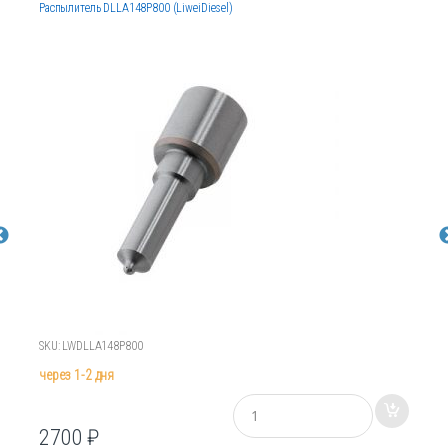
Распылитель DLLA148P800 (LiweiDiesel)
SKU: LWDLLA148P800
через 1-2 дня
К
о
2700
₽
л