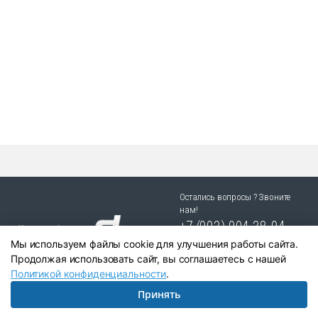
и
ч
е
с
т
в
о
Остались вопросы ? Звоните
нам!
+7 (903) 904 38-94
Мы используем файлы cookie для улучшения работы сайта.
г. Новосибирск, ул. Степная
Продолжая использовать сайт, вы соглашаетесь с нашей
25/1 к.1
Политикой конфиденциальности
.
Принять
Написать в Telegram:
+79039043894