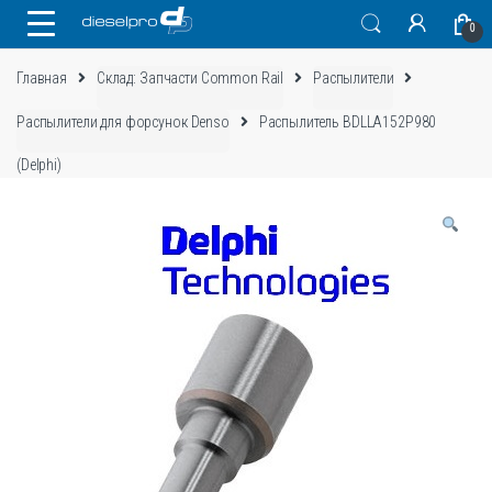
Skip
Skip
0
to
to
navigation
content
Главная
Склад: Запчасти Common Rail
Распылители
Распылители для форсунок Denso
Распылитель BDLLA152P980
(Delphi)