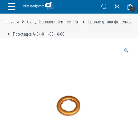
Skip
Skip
0
to
to
navigation
content
Главная
Склад: Запчасти Common Rail
Прочие детали форсунок
Прокладка А-04-011-00-16-00