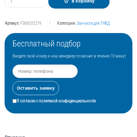
В корзину
о
л
и
ч
Артикул:
F00N202279
Категория:
Запчасти для ТНВД
е
с
т
в
Бесплатный подбор
о
Введите свой номер и наш менеджер позвонит в течение 10 минут
Я согласен с
политикой конфиденциальности