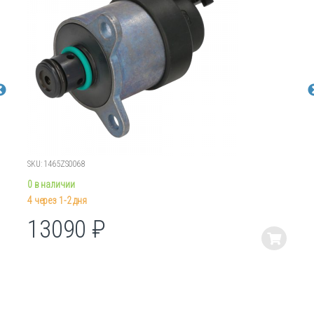
SKU: 1465ZS0068
0 в наличии
4 через 1-2 дня
13090
₽
Этот
товар
имеет
несколько
вариаций.