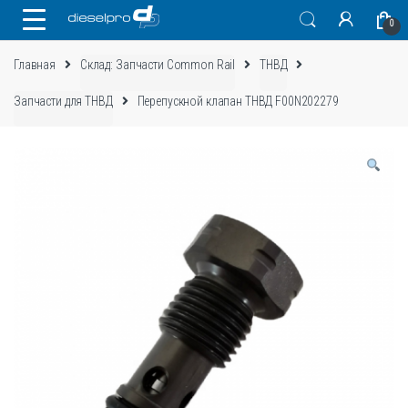
Skip
Skip
0
to
to
navigation
content
Главная
Склад: Запчасти Common Rail
ТНВД
Запчасти для ТНВД
Перепускной клапан ТНВД F00N202279