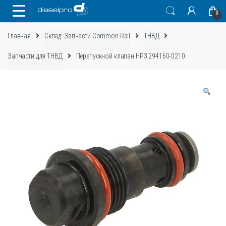
Skip
Skip
0
to
to
navigation
content
Главная
Склад: Запчасти Common Rail
ТНВД
Запчасти для ТНВД
Перепускной клапан HP3 294160-0210