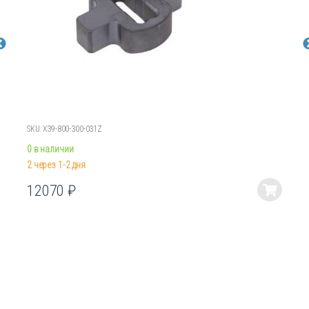
SKU: X39-800-300-031Z
0 в наличии
2 через 1-2 дня
12070
₽
Этот
товар
имеет
несколько
вариаций.
Опции
можно
выбрать