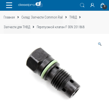
Skip
Skip
0
to
to
navigation
content
Главная
Склад: Запчасти Common Rail
ТНВД
Запчасти для ТНВД
Перепускной клапан F 00N 201 868