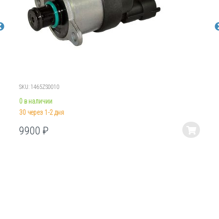
SKU: 1465ZS0010
0 в наличии
30 через 1-2 дня
9900
₽
Этот
товар
имеет
несколько
вариаций.
Опции
можно
выбрать