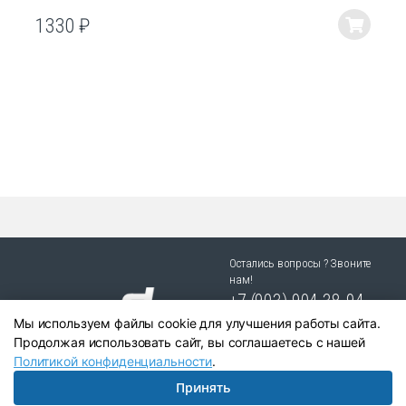
1330
₽
Этот
товар
имеет
несколько
вариаций.
Опции
можно
выбрать
на
странице
товара.
Остались вопросы ? Звоните
нам!
+7 (903) 904 38-94
Мы используем файлы cookie для улучшения работы сайта.
г. Новосибирск, ул. Степная
Продолжая использовать сайт, вы соглашаетесь с нашей
25/1 к.1
Политикой конфиденциальности
.
Принять
Написать в Telegram:
+79039043894