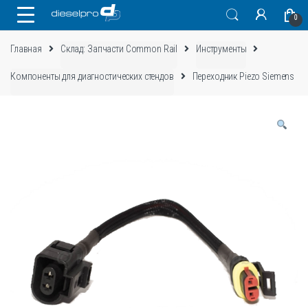
Skip
Skip
0
to
to
navigation
content
Главная
Склад: Запчасти Common Rail
Инструменты
Компоненты для диагностических стендов
Переходник Piezo Siemens