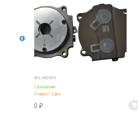
SKU: JS6200-01
1 в наличии
0 через 1-2 дня
0
₽
Этот
товар
имеет
несколько
вариаций.