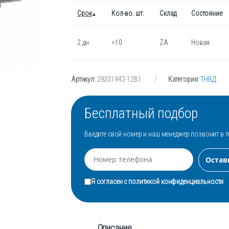
Срок
Кол-во. шт.
Склад
Состояние
2 дн
>10
ZA
Новая
Артикул:
28331942-12B1
Категория:
ТНВД
Бесплатный подбор
Введите свой номер и наш менеджер позвонит в т
Я согласен с
политикой конфиденциальности
Описание