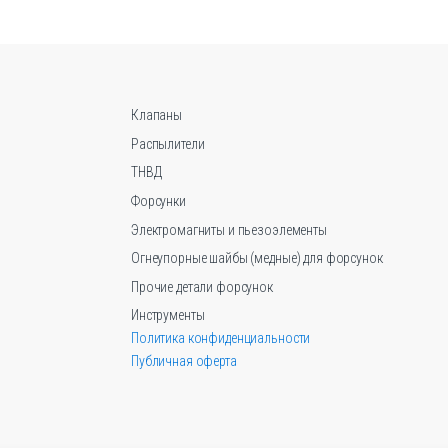
Опции
можно
выбрать
на
странице
Клапаны
товара.
Распылители
ТНВД
Форсунки
Электромагниты и пьезоэлементы
Огнеупорные шайбы (медные) для форсунок
Прочие детали форсунок
Инструменты
Политика конфиденциальности
Публичная оферта