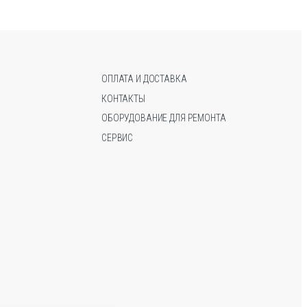
Опции
Опции
можно
можно
выбрать
выбрать
на
на
странице
странице
ОПЛАТА И ДОСТАВКА
товара.
товара.
КОНТАКТЫ
ОБОРУДОВАНИЕ ДЛЯ РЕМОНТА
СЕРВИС