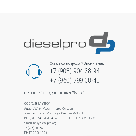
Опции
можно
выбрать
на
странице
товара.
Остались вопросы ? Звоните нам!
+7 (903) 904 38-94
+7 (960) 799 38-48
г. Новосибирск, ул. Степная 25/1 к.1
ООО "ДИЗЕЛЬПРО"
Адрес: 630124, Россия, Новосибирская
область, г. Новосибирск, ул.Степная 25/1 к. 1
ИНН/КПП 5401962004/540101001 ОГРН 1165476100778
e-mail: nsk@dieselpro.org
+7 (903) 904 38-94
ПН-ПТ 09:00-19:00