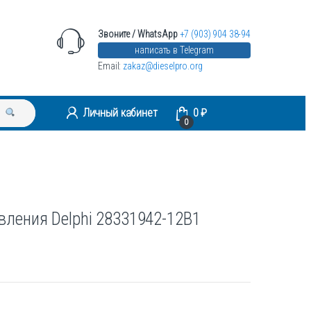
Звоните / WhatsApp
+7 (903) 904 38-94
написать в Telegram
Email:
zakaz@dieselpro.org
Личный кабинет
0
₽
0
вления Delphi 28331942-12B1