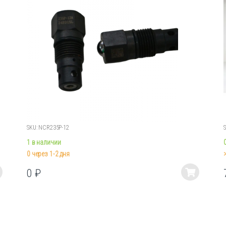
SKU: NCR235P-12
1 в наличии
0 через 1-2 дня
0
₽
Этот
товар
имеет
несколько
вариаций.