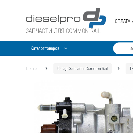
Skip
Skip
to
to
navigation
content
ОПЛАТА 
ЗАПЧАСТИ ДЛЯ COMMON RAIL
Каталог товаров
Главная
Склад: Запчасти Common Rail
Т