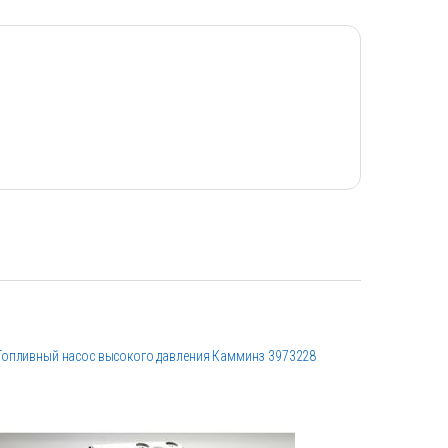
Топливный насос высокого давления Камминз 3973228
О-кольцо 