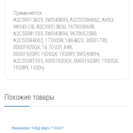
Применяется:
A2C59513829, 5WS40893, A2C53384062, AV6Q-
9A543-CB, A2C59513830, 167003669R,
A2C53381555, 5WS40894, 9670652580,
A2C53384062, 1720038, 1804823, 36001730,
00001920QX, 16 70 031 84R,
00001920RY, 1920QX, 1920RY, 5WS40894,
A2C53381555, 00001920QX, 00001920RY, 1920QX,
1920RY, 1920ry
Похожие товары
Ремкомплект ТНВД Delphi 7135-677