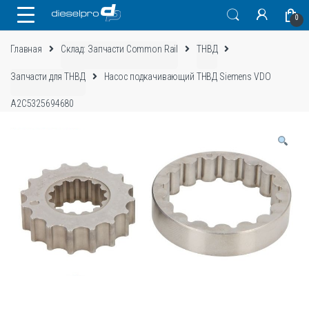
Skip
Skip
0
to
to
navigation
content
Главная
Склад: Запчасти Common Rail
ТНВД
Запчасти для ТНВД
Насос подкачивающий ТНВД Siemens VDO
A2C5325694680