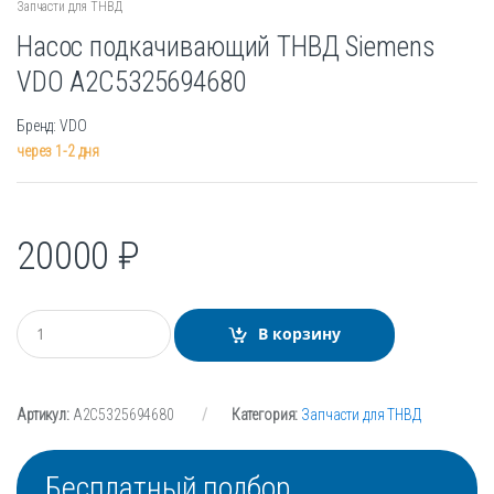
Запчасти для ТНВД
Насос подкачивающий ТНВД Siemens
VDO A2C5325694680
Бренд: VDO
через 1-2 дня
20000
₽
К
В корзину
о
л
и
ч
Артикул:
A2C5325694680
Категория:
Запчасти для ТНВД
е
с
т
в
Бесплатный подбор