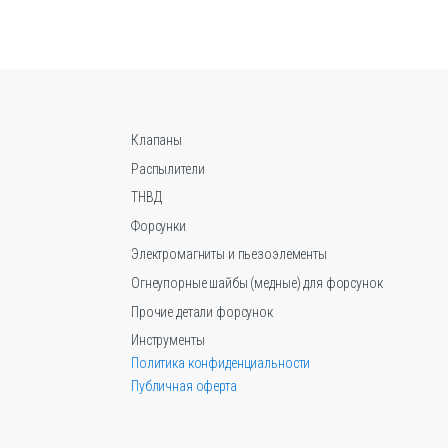
вариаций.
Опции
можно
выбрать
на
странице
Клапаны
товара.
Распылители
ТНВД
Форсунки
Электромагниты и пьезоэлементы
Огнеупорные шайбы (медные) для форсунок
Прочие детали форсунок
Инструменты
Политика конфиденциальности
Публичная оферта