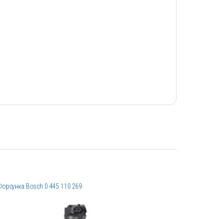
Форсунка Bosch 0 445 110 269
Форсунка B