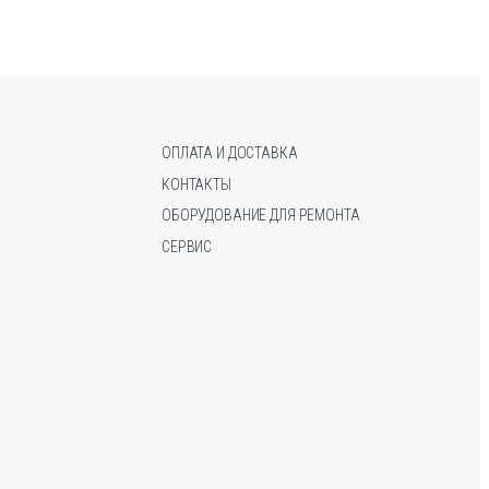
вариаций.
Опции
можно
выбрать
на
странице
ОПЛАТА И ДОСТАВКА
товара.
КОНТАКТЫ
ОБОРУДОВАНИЕ ДЛЯ РЕМОНТА
СЕРВИС