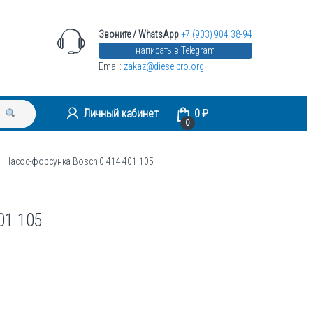
Звоните / WhatsApp
+7 (903) 904 38-94
написать в Telegram
Email:
zakaz@dieselpro.org
Личный кабинет
0
₽
0
Насос-форсунка Bosch 0 414 401 105
01 105