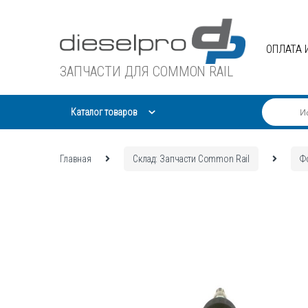
Skip
Skip
to
to
navigation
content
ОПЛАТА 
ЗАПЧАСТИ ДЛЯ COMMON RAIL
Каталог товаров
Главная
Склад: Запчасти Common Rail
Ф