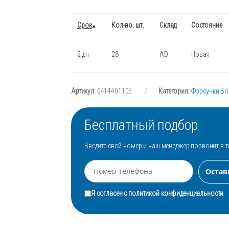
Срок
Кол-во. шт.
Склад
Состояние
2 дн
28
AD
Новая
Артикул:
0414401105
Категория:
Форсунки Bo
Бесплатный подбор
Введите свой номер и наш менеджер позвонит в т
Я согласен с
политикой конфиденциальности