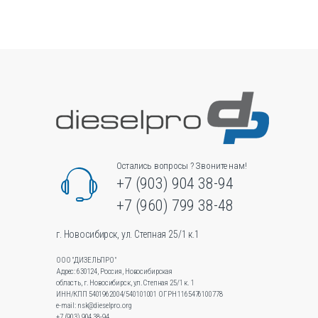
вариаций.
Опции
можно
выбрать
на
странице
товара.
Остались вопросы ? Звоните нам!
+7 (903) 904 38-94
+7 (960) 799 38-48
г. Новосибирск, ул. Степная 25/1 к.1
ООО "ДИЗЕЛЬПРО"
Адрес: 630124, Россия, Новосибирская
область, г. Новосибирск, ул.Степная 25/1 к. 1
ИНН/КПП 5401962004/540101001 ОГРН 1165476100778
e-mail: nsk@dieselpro.org
+7 (903) 904 38-94