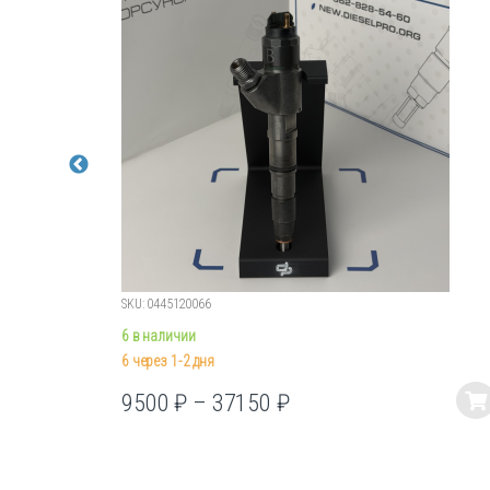
SKU: 0445120066
6 в наличии
6 через 1-2 дня
9500
₽
–
37150
₽
Этот
товар
имеет
несколько