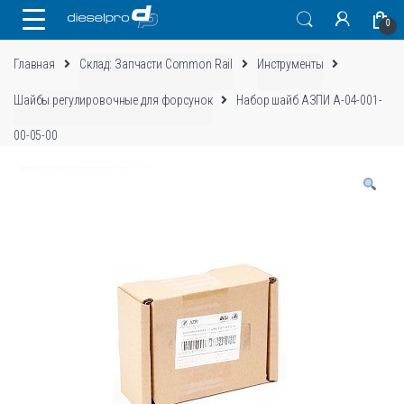
Skip
Skip
0
to
to
navigation
content
Главная
Склад: Запчасти Common Rail
Инструменты
Шайбы регулировочные для форсунок
Набор шайб АЗПИ А-04-001-
00-05-00