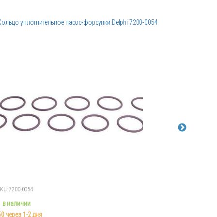
Кольцо уплотнительное насос-форсунки Delphi 7200-0054
Перепускн
SKU: 7200-0054
SKU: 294160
1 в наличии
0 в наличи
50 через 1-2 дня
>10 через 