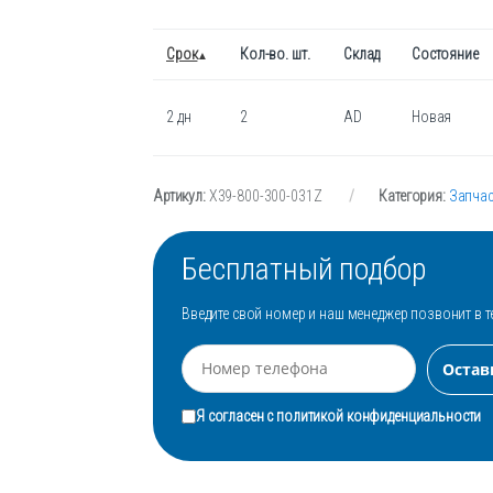
Срок
Кол-во. шт.
Склад
Состояние
2 дн
2
AD
Новая
Артикул:
X39-800-300-031Z
Категория:
Запчас
Бесплатный подбор
Введите свой номер и наш менеджер позвонит в т
Я согласен с
политикой конфиденциальности