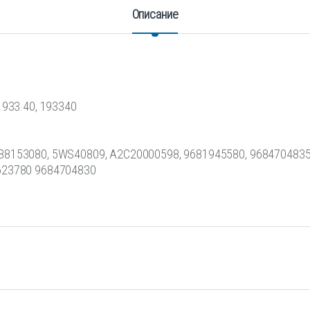
Описание
1933.40, 193340
88153080, 5WS40809, A2C20000598, 9681945580, 9684704835
623780 9684704830