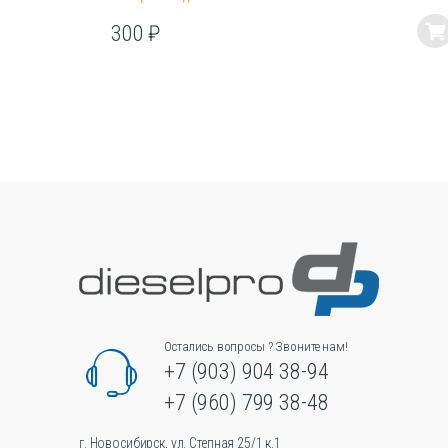
300
₽
Этот
товар
имеет
несколько
вариаций.
Опции
можно
выбрать
на
странице
товара.
Остались вопросы ? Звоните нам!
+7 (903) 904 38-94
+7 (960) 799 38-48
г. Новосибирск, ул. Степная 25/1 к.1