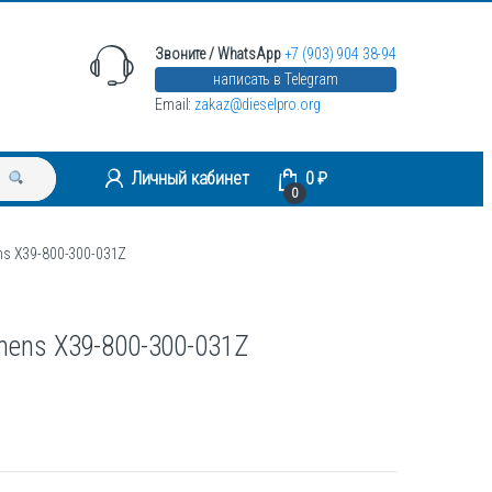
Звоните / WhatsApp
+7 (903) 904 38-94
написать в Telegram
Email:
zakaz@dieselpro.org
Личный кабинет
0
₽
0
s X39-800-300-031Z
ens X39-800-300-031Z