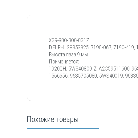
X39-800-300-031Z
DELPHI 28353825, 7190-067, 7190-419, 
Высота паза 9 мм.
Применяется:
1920QH, 5WS40809-Z, A2C59511600, 96
1566656, 9685705080, 5WS40019, 9683
Похожие товары