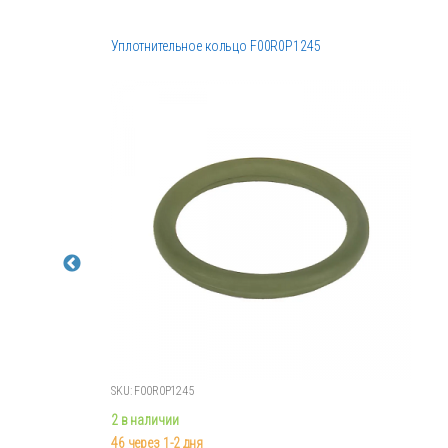
Уплотнительное кольцо F00R0P1245
SKU: F00R0P1245
2 в наличии
46 через 1-2 дня