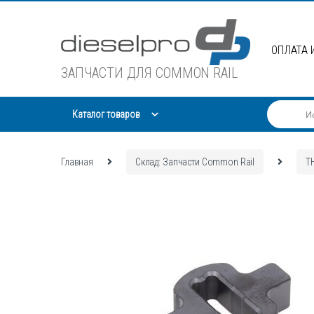
Skip
Skip
to
to
navigation
content
ОПЛАТА 
ЗАПЧАСТИ ДЛЯ COMMON RAIL
Каталог товаров
Главная
Склад: Запчасти Common Rail
Т