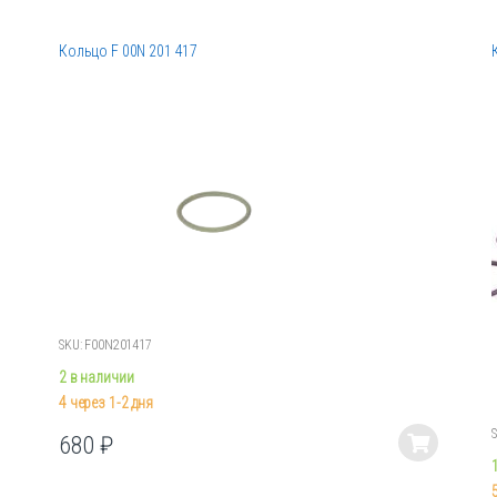
Кольцо F 00N 201 417
SKU: F00N201417
2 в наличии
4 через 1-2 дня
680
₽
Этот
товар