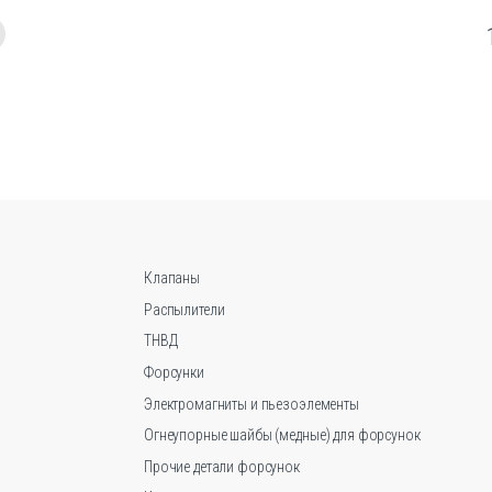
имеет
несколько
вариаций.
Опции
можно
выбрать
на
странице
товара.
Клапаны
Распылители
ТНВД
Форсунки
Электромагниты и пьезоэлементы
Огнеупорные шайбы (медные) для форсунок
Прочие детали форсунок