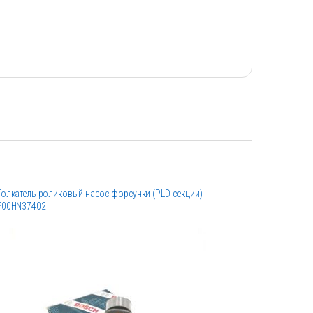
Толкатель роликовый насос-форсунки (PLD-секции)
Уплотнител
F00HN37402