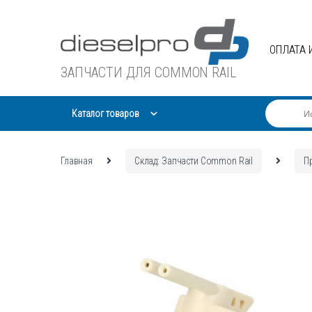
Skip
Skip
to
to
navigation
content
ОПЛАТА 
ЗАПЧАСТИ ДЛЯ COMMON RAIL
Каталог товаров
Главная
Склад: Запчасти Common Rail
П