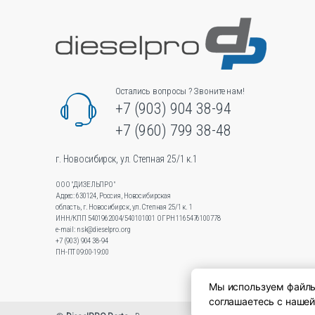
на
странице
товара.
Остались вопросы ? Звоните нам!
+7 (903) 904 38-94
+7 (960) 799 38-48
г. Новосибирск, ул. Степная 25/1 к.1
ООО "ДИЗЕЛЬПРО"
Адрес: 630124, Россия, Новосибирская
область, г. Новосибирск, ул.Степная 25/1 к. 1
ИНН/КПП 5401962004/540101001 ОГРН 1165476100778
e-mail: nsk@dieselpro.org
+7 (903) 904 38-94
ПН-ПТ 09:00-19:00
Мы используем файлы 
соглашаетесь с наше