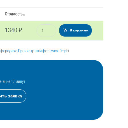
Стоимость
Количество
1340
₽
В корзину
 форсунок
,
Прочие детали форсунок Delphi
ечение 10 минут