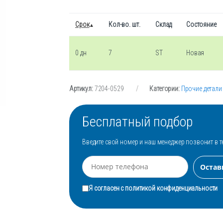
Срок
Кол-во. шт.
Склад
Состояние
0 дн
7
ST
Новая
Артикул:
7204-0529
Категории:
Прочие детали
Бесплатный подбор
Введите свой номер и наш менеджер позвонит в т
Я согласен с
политикой конфиденциальности