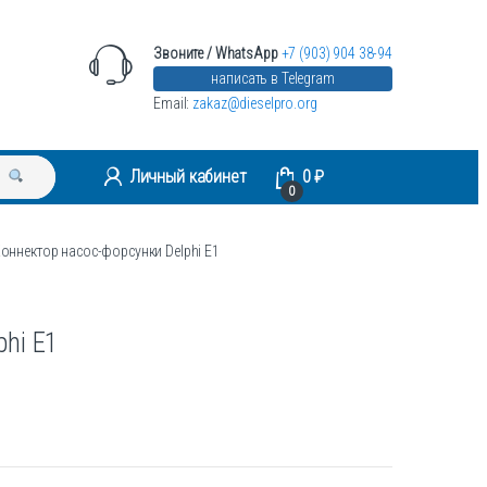
Звоните / WhatsApp
+7 (903) 904 38-94
написать в Telegram
Email:
zakaz@dieselpro.org
Личный кабинет
0
₽
0
оннектор насос-форсунки Delphi E1
hi E1