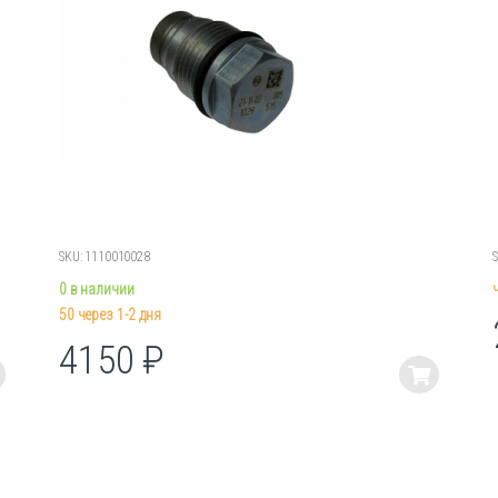
SKU: 1110010028
0 в наличии
50 через 1-2 дня
4150
₽
Этот
товар
имеет
несколько
вариаций.