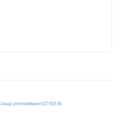
Кольцо уплотнительное 027-033-36
Пружина F 