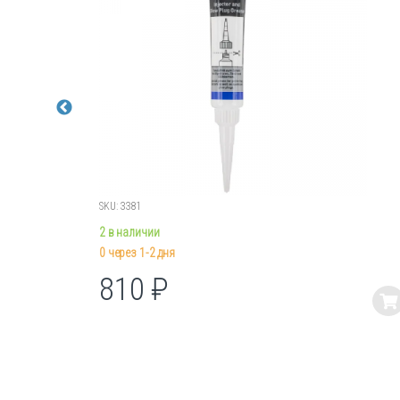
SKU: 3381
2 в наличии
0 через 1-2 дня
810
₽
Этот
товар
имеет
несколько
вариаций.