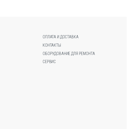
Опции
о
можно
выбрать
на
странице
товара.
ОПЛАТА И ДОСТАВКА
КОНТАКТЫ
ОБОРУДОВАНИЕ ДЛЯ РЕМОНТА
СЕРВИС