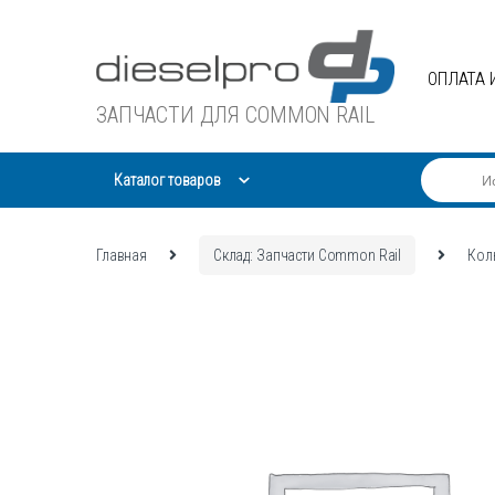
Skip
Skip
to
to
navigation
content
ОПЛАТА 
ЗАПЧАСТИ ДЛЯ COMMON RAIL
Каталог товаров
Главная
Склад: Запчасти Common Rail
Кол