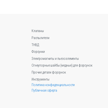
Опции
можно
выбрать
на
странице
товара.
Клапаны
Распылители
ТНВД
Форсунки
Электромагниты и пьезоэлементы
Огнеупорные шайбы (медные) для форсунок
Прочие детали форсунок
Инструменты
Политика конфиденциальности
Публичная оферта