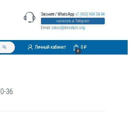
Звоните / WhatsApp
+7 (903) 904 38-94
написать в Telegram
Email:
zakaz@dieselpro.org
Личный кабинет
0
₽
0
0-36