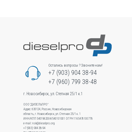
Опции
можно
выбрать
на
странице
товара.
Остались вопросы ? Звоните нам!
+7 (903) 904 38-94
+7 (960) 799 38-48
г. Новосибирск, ул. Степная 25/1 к.1
ООО "ДИЗЕЛЬПРО"
Адрес: 630124, Россия, Новосибирская
область, г. Новосибирск, ул.Степная 25/1 к. 1
ИНН/КПП 5401962004/540101001 ОГРН 1165476100778
e-mail: nsk@dieselpro.org
+7 (903) 904 38-94