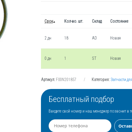
Срок
Кол-во. шт.
Склад
Состояние
2 дн
18
AD
Новая
0 дн
1
ST
Новая
Артикул:
F00N201857
Категория:
Запчасти дл
Бесплатный подбор
Введите свой номер и наш менеджер позвонит в т