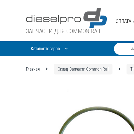
Skip
Skip
to
to
navigation
content
ОПЛАТА 
ЗАПЧАСТИ ДЛЯ COMMON RAIL
Каталог товаров
Главная
Склад: Запчасти Common Rail
Т