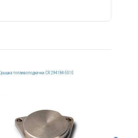
Крышка топливоподкачки CR 294184-5010
Шестеренн