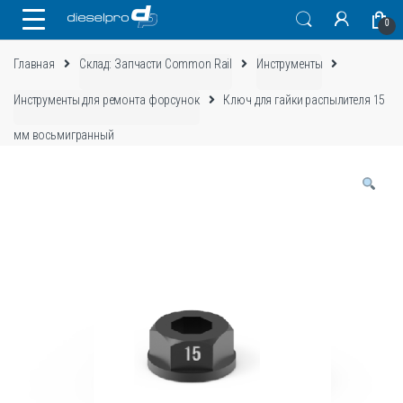
Skip
Skip
0
to
to
navigation
content
Главная
Склад: Запчасти Common Rail
Инструменты
Инструменты для ремонта форсунок
Ключ для гайки распылителя 15
мм восьмигранный