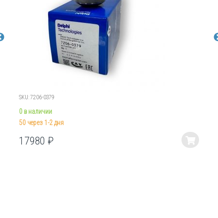
SKU: 7206-0379
0 в наличии
50 через 1-2 дня
17980
₽
Этот
товар
имеет
несколько
вариаций.
Опции
можно