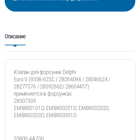
Описание
Клапан для форсунки Delphi
Euro V (9308‐625C / 28264094 / 28346624 /
28277576 / 28392662/ 28604457)
применяется в форсунках:
28307309
EMBR00101D, EMBR00201D, EMBR00202D,
EMBR00203D, EMBR00301D
33800-4A700