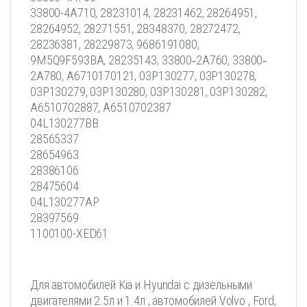
33800-4A710, 28231014, 28231462, 28264951,
28264952, 28271551, 28348370, 28272472,
28236381, 28229873, 9686191080,
9M5Q9F593BA, 28235143, 33800‐2A760, 33800‐
2A780, A6710170121, 03P130277, 03P130278,
03P130279, 03P130280, 03P130281, 03P130282,
A6510702887, A6510702387
04L130277BB
28565337
28654963
28386106
28475604
04L130277AP
28397569
1100100-XED61
Для автомобилей Kia и Hyundai c дизельными
двигателями 2.5л и 1.4л , автомобилей Volvo , Ford,