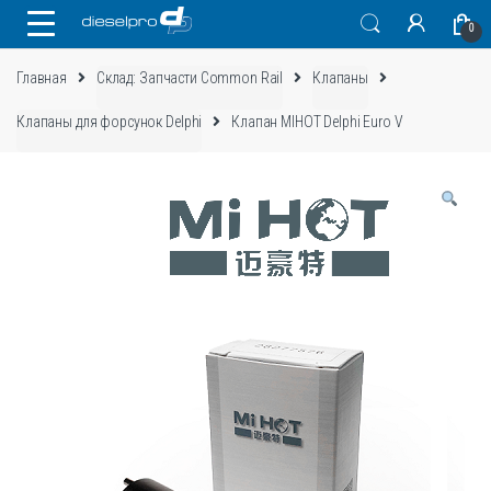
Skip
Skip
0
to
to
navigation
content
Главная
Склад: Запчасти Common Rail
Клапаны
Клапаны для форсунок Delphi
Клапан MIHOT Delphi Euro V