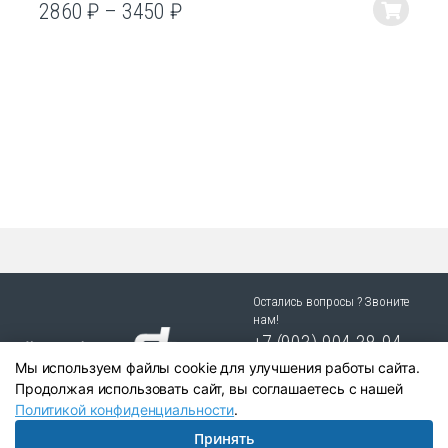
2860
₽
–
3450
₽
Этот
товар
имеет
несколько
вариаций.
Опции
можно
выбрать
на
странице
товара.
Остались вопросы ? Звоните
нам!
+7 (903) 904 38-94
Мы используем файлы cookie для улучшения работы сайта.
г. Новосибирск, ул. Степная
Продолжая использовать сайт, вы соглашаетесь с нашей
25/1 к.1
Политикой конфиденциальности
.
Принять
Написать в Telegram:
+79039043894