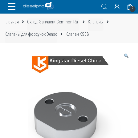
Skip
Skip
0
to
to
navigation
content
Главная
Склад: Запчасти Common Rail
Клапаны
Клапаны для форсунок Denso
Клапан KS08