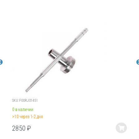
SKU: F00RJ01451
0 в наличии
>10 через 1-2 дня
2850
₽
Этот
товар