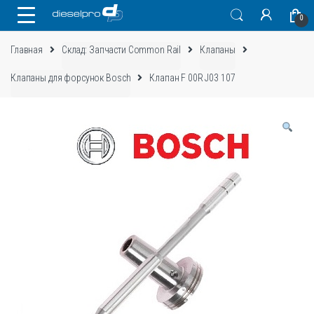
Skip
Skip
0
to
to
navigation
content
Главная
Склад: Запчасти Common Rail
Клапаны
Клапаны для форсунок Bosch
Клапан F 00R J03 107