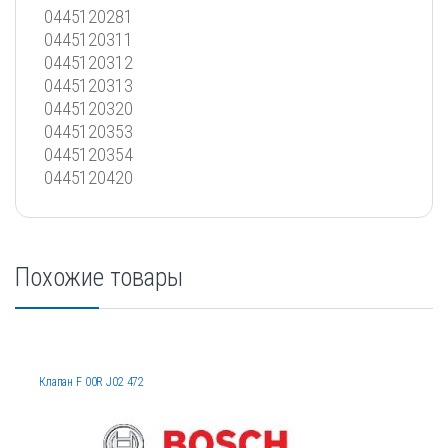
0445120281
0445120311
0445120312
0445120313
0445120320
0445120353
0445120354
0445120420
Похожие товары
Клапан F 00R J02 472