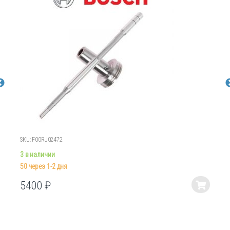
SKU: F00RJ02472
3 в наличии
50 через 1-2 дня
5400
₽
Этот
товар
имеет
несколько