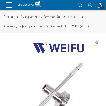
Skip
Skip
0
to
to
navigation
content
Главная
Склад: Запчасти Common Rail
Клапаны
Клапаны для форсунок Bosch
Клапан F 00R J02 410 (Weifu)