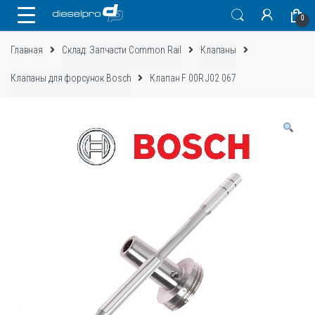
Skip
Skip
0
to
to
navigation
content
Главная
Склад: Запчасти Common Rail
Клапаны
Клапаны для форсунок Bosch
Клапан F 00R J02 067