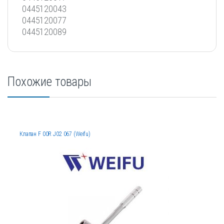
0445120043
0445120077
0445120089
Похожие товары
Клапан F 00R J02 067 (Weifu)