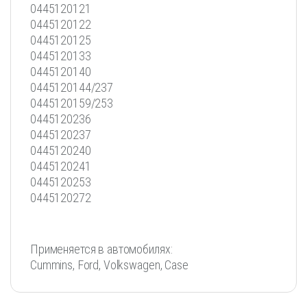
0445120121
0445120122
0445120125
0445120133
0445120140
0445120144/237
0445120159/253
0445120236
0445120237
0445120240
0445120241
0445120253
0445120272
Применяется в автомобилях:
Cummins, Ford, Volkswagen, Case