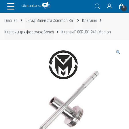
Skip
Skip
0
to
to
navigation
content
Главная
Склад: Запчасти Common Rail
Клапаны
Клапаны для форсунок Bosch
Клапан F 00R J01 941 (Mantor)