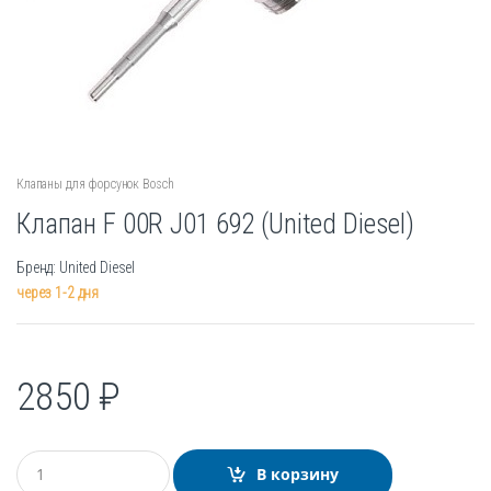
Клапаны для форсунок Bosch
Клапан F 00R J01 692 (United Diesel)
Бренд: United Diesel
через 1-2 дня
2850
₽
К
В корзину
о