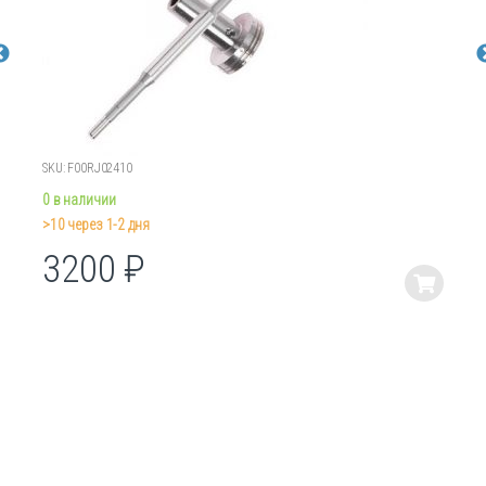
SKU: F00RJ02410
0 в наличии
>10 через 1-2 дня
3200
₽
Этот
товар
имеет
несколько
вариаций.
Опции
можно
выбрать