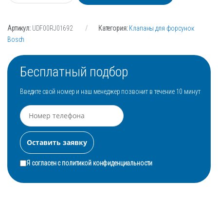
л
и
ч
Артикул:
UDF00RJ01692
Категория:
Клапаны для форсунок
е
с
Bosch
т
в
о
Бесплатный подбор
Введите свой номер и наш менеджер позвонит в течение 10 минут
Я согласен с
политикой конфиденциальности