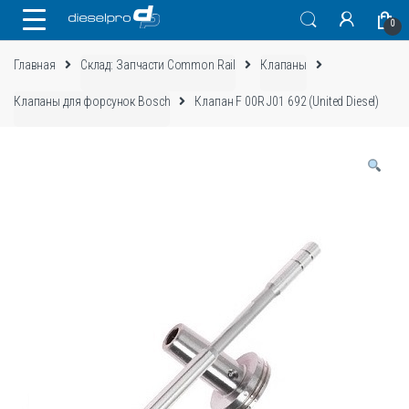
Skip
Skip
0
to
to
navigation
content
Главная
Склад: Запчасти Common Rail
Клапаны
Клапаны для форсунок Bosch
Клапан F 00R J01 692 (United Diesel)