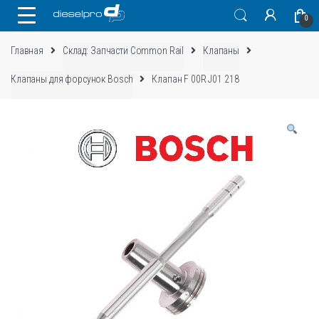
Skip
Skip
0
to
to
navigation
content
Главная
Склад: Запчасти Common Rail
Клапаны
Клапаны для форсунок Bosch
Клапан F 00R J01 218