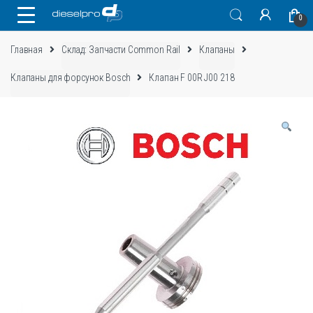
Skip
Skip
0
to
to
navigation
content
Главная
Склад: Запчасти Common Rail
Клапаны
Клапаны для форсунок Bosch
Клапан F 00R J00 218