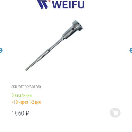
SKU: WFF00VC01380
0 в наличии
>10 через 1-2 дня
1860
₽
Этот
товар
имеет