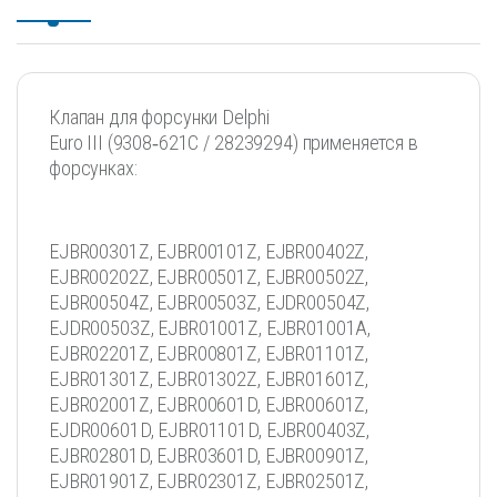
Клапан для форсунки Delphi
Euro III (9308‐621C / 28239294) применяется в
форсунках:
EJBR00301Z, EJBR00101Z, EJBR00402Z,
EJBR00202Z, EJBR00501Z, EJBR00502Z,
EJBR00504Z, EJBR00503Z, EJDR00504Z,
EJDR00503Z, EJBR01001Z, EJBR01001A,
EJBR02201Z, EJBR00801Z, EJBR01101Z,
EJBR01301Z, EJBR01302Z, EJBR01601Z,
EJBR02001Z, EJBR00601D, EJBR00601Z,
EJDR00601D, EJBR01101D, EJBR00403Z,
EJBR02801D, EJBR03601D, EJBR00901Z,
EJBR01901Z, EJBR02301Z, EJBR02501Z,