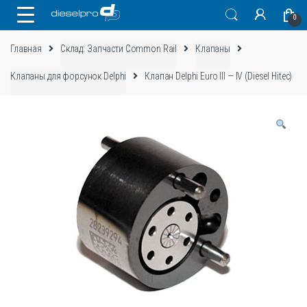
Skip
Skip
0
to
to
navigation
content
Главная
Склад: Запчасти Common Rail
Клапаны
Клапаны для форсунок Delphi
Клапан Delphi Euro III — IV (Diesel Hitec)