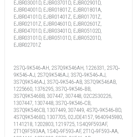
EJBR03001D, EJBR03701D, EJBR02901D,
EJBR04001D, EJBR01801Z, EJBR01801A,
EJBR04101D, EJBR01401Z, EJBR01701Z,
EJBR02101Z, EJBR04601D, EJBR02601Z,
EJBR04701D, EJBR03401D, EJBR05102D,
EJBR03101D, EJBR05101D, EJBR05201D,
EJBR02701Z
2S7Q‐9K546‐AH, 2S7Q9K546AH, 1226331, 2S7Q‐
9K546‐AJ, 2S7Q9K546AJ, 3S7Q‐9K546‐AJ,
3S7Q9K546AJ, 3S7Q‐9K546‐AB, 3S7Q9K546AB,
1225660, 1376295, 3S7Q‐9K546‐BB,
3S7Q9K546BB, 307447, 307448, 02C2S30226,
1307447, 1307448, 3S7Q‐9K546‐CB,
3S7Q9K546CB, 1307449, 307449, 4S7Q‐9K546‐BD,
4S7Q9K546BD, 1307705, 02JDE4157, 9640945980,
1141218, 1202803, 1219725, 1S4Q9F593AF,
2T1Q9F593AA, 1S4Q‐9F593‐AF, 2T1Q‐9F593‐AA,