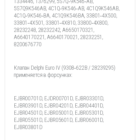
1334446, 1376299, 5S7Q‐9K546‐AB,
5S7Q9K546AB, 4C1Q‐9K546‐AB, 4C1Q9K546AB,
4C1Q‐9K546‐BA, 4C1Q9K546BA, 33801‐4X500,
33801‐4X501, 33801‐4X810, 33800‐4X800,
28232248, 28232242, A6650170321,
A6640170221, A6640170021, 28232251,
8200676770
Клапан Delphi Euro IV (9308‐622B / 28239295)
применяется в форсунках:
EJBR00701D, EJDR00701D, EJBR03301D,
EJBR03901D, EJBR04201D, EJBR04401D,
EJBR04501D, EJBR05001D, EJBR05301D,
EJBR05501D, EJBR05601D, EJBR06001D,
EJBR03801D