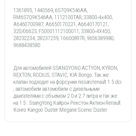
1361895, 1440569, 6S7Q9K546AA,
RM6S7Q9K546AA, 1112100TAR, 33800‐4×400,
A6460700987, A6650170221, A6640170121,
320/06623, F50001112100011, 33800‐4X450,
28232234, 28237259, 16600897R, 9656389980,
9688438580
Для автомобилей SSANGYONG ACTYON, KYRON,
REXTON, RODIUS, STAVIC, KIA Bongo. Так же
клапан подходит на форсунки nissan/renault 1.5 dci
, автомобили автомобили с дизельными
двигателями с объемом 2.0 и 2.7 литра и так же
на 1.5 : SsangYong Кайрон Рекстон Актион Renault
Конго Kangoo Duster Megane Scenic Duster