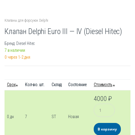
Клапаны для форсунок Delphi
Клапан Delphi Euro III — IV (Diesel Hitec)
Бренд: Diesel Hitec
7 в наличии
0 через 1-2 дня
Срок
Кол-во. шт.
Склад
Состояние
Стоимость
4000
₽
Количество
0 дн
7
ST
Новая
В корзину