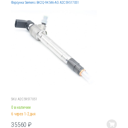
Форсунка Siemens BK2Q-9K546-AG A2C59517051
SKU: A2C59517051
0 в наличии
6 через 1-2 дня
35560
₽
Этот