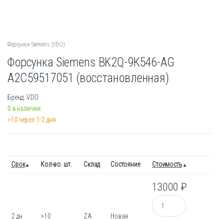
Форсунки Siemens (VDO)
Форсунка Siemens BK2Q-9K546-AG
A2C59517051 (восстановленная)
Бренд: VDO
0 в наличии
>10 через 1-2 дня
Срок
Кол-во. шт.
Склад
Состояние
Стоимость
13000
₽
Количество
2 дн
>10
ZA
Новая