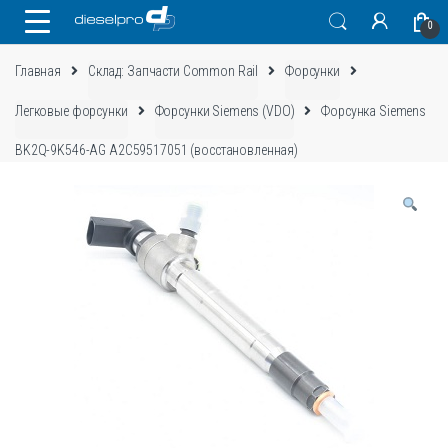
Skip
Skip
0
to
to
navigation
content
Главная
Склад: Запчасти Common Rail
Форсунки
Легковые форсунки
Форсунки Siemens (VDO)
Форсунка Siemens
BK2Q-9K546-AG A2C59517051 (восстановленная)