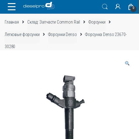
Skip
Skip
0
to
to
navigation
content
Главная
Склад: Запчасти Common Rail
Форсунки
Легковые форсунки
Форсунки Denso
Форсунка Denso 23670-
30280