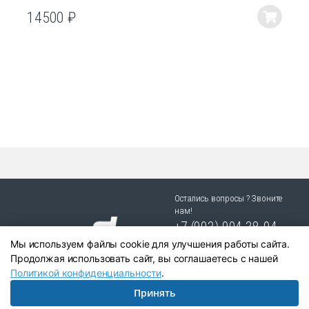
14500
₽
Этот
товар
имеет
несколько
вариаций.
Опции
можно
выбрать
на
странице
товара.
Остались вопросы ? Звоните
нам!
+7 (903) 904 38-94
Мы используем файлы cookie для улучшения работы сайта.
г. Новосибирск, ул. Степная
Продолжая использовать сайт, вы соглашаетесь с нашей
25/1 к.1
Политикой конфиденциальности
.
Принять
Написать в Telegram:
+79039043894