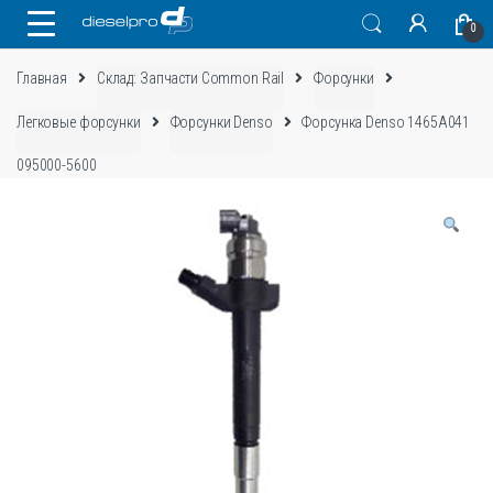
Skip
Skip
0
to
to
navigation
content
Главная
Склад: Запчасти Common Rail
Форсунки
Легковые форсунки
Форсунки Denso
Форсунка Denso 1465A041
095000-5600