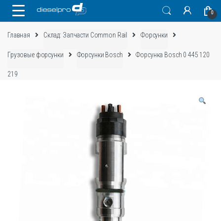
Skip
Skip
0
to
to
navigation
content
Главная
Склад: Запчасти Common Rail
Форсунки
Грузовые форсунки
Форсунки Bosch
Форсунка Bosch 0 445 120
219