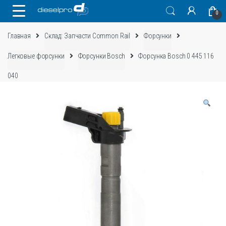
Skip
Skip
0
to
to
navigation
content
Главная
Склад: Запчасти Common Rail
Форсунки
Легковые форсунки
Форсунки Bosch
Форсунка Bosch 0 445 116
040