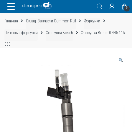
Skip
Skip
0
to
to
navigation
content
Главная
Склад: Запчасти Common Rail
Форсунки
Легковые форсунки
Форсунки Bosch
Форсунка Bosch 0 445 115
050