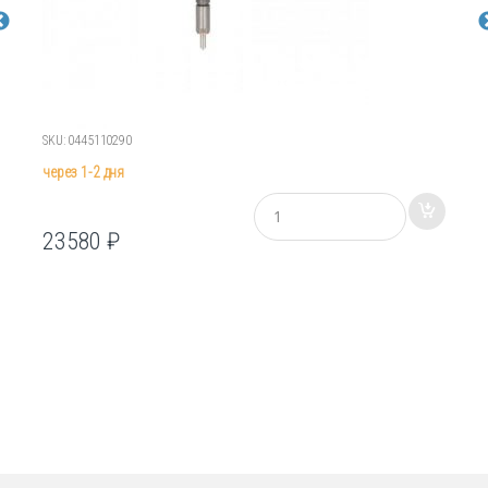
SKU: 0445110290
через 1-2 дня
К
о
23580
₽
л
и
ч
е
с
т
в
о