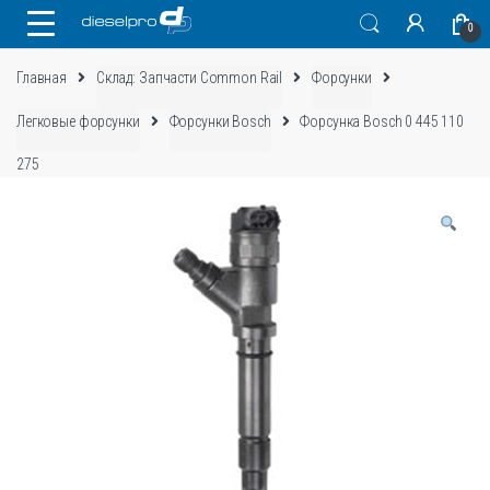
Skip
Skip
0
to
to
navigation
content
Главная
Склад: Запчасти Common Rail
Форсунки
Легковые форсунки
Форсунки Bosch
Форсунка Bosch 0 445 110
275