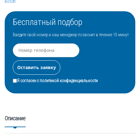
с
Bosch
т
в
о
Бесплатный подбор
Введите свой номер и наш менеджер позвонит в течение 10 минут
Я согласен с
политикой конфиденциальности
Описание