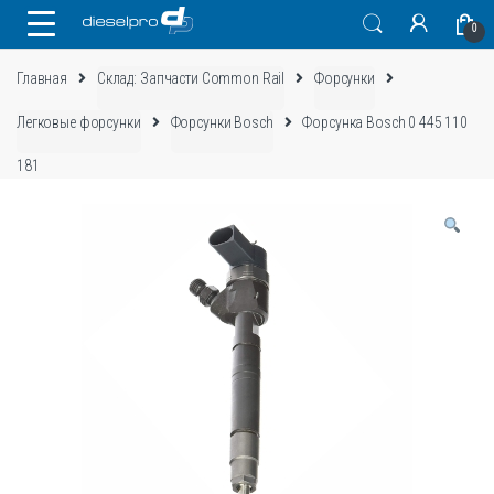
Skip
Skip
0
to
to
navigation
content
Главная
Склад: Запчасти Common Rail
Форсунки
Легковые форсунки
Форсунки Bosch
Форсунка Bosch 0 445 110
181