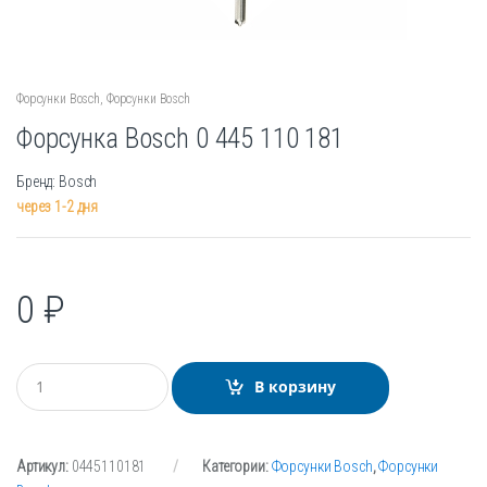
Форсунки Bosch
,
Форсунки Bosch
Форсунка Bosch 0 445 110 181
Бренд: Bosch
через 1-2 дня
0
₽
К
В корзину
о
л
и
ч
Артикул:
0445110181
Категории:
Форсунки Bosch
,
Форсунки
е