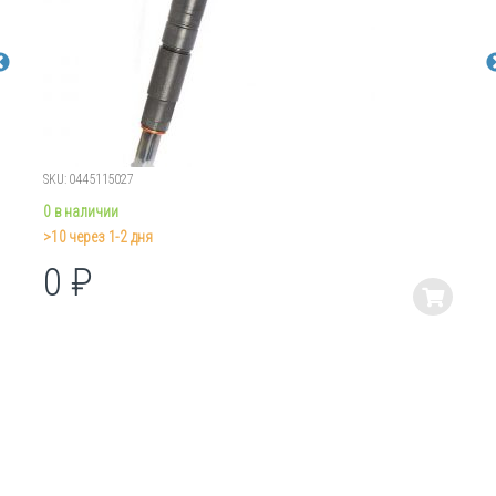
SKU: 0445115027
0 в наличии
>10 через 1-2 дня
0
₽
Этот
товар
имеет
несколько
вариаций.
Опции
можно
выбрать