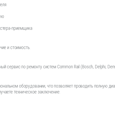
теля
ую
мастера-приемщика
чие и стоимость.
й сервис по ремонту систем Common Rail (Bosch, Delphi, Denso, 
нальном оборудовании, что позволяет проводить полную диаг
лучаете техническое заключение.