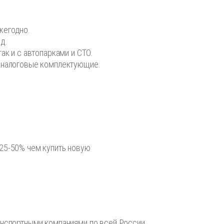
жегодно.
д.
ак и с автопарками и СТО.
аналоговые комплектующие.
25-50% чем купить новую
анспортными компаниями по всей России.