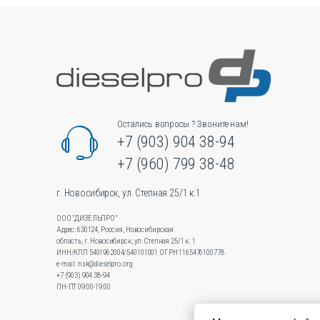
можно
выбрать
на
странице
товара.
Остались вопросы ? Звоните нам!
+7 (903) 904 38-94
+7 (960) 799 38-48
г. Новосибирск, ул. Степная 25/1 к.1
ООО "ДИЗЕЛЬПРО"
Адрес: 630124, Россия, Новосибирская
область, г. Новосибирск, ул.Степная 25/1 к. 1
ИНН/КПП 5401962004/540101001 ОГРН 1165476100778
e-mail: nsk@dieselpro.org
+7 (903) 904 38-94
ПН-ПТ 09:00-19:00