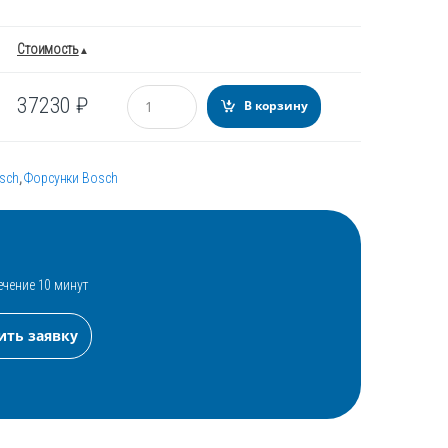
Стоимость
Количество
37230
₽
В корзину
sch
,
Форсунки Bosch
ечение 10 минут