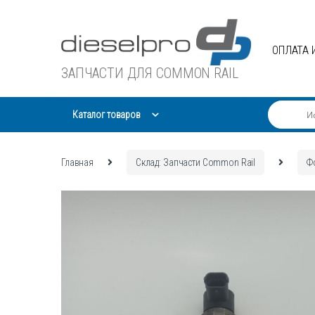
Skip
Skip
to
to
navigation
content
ОПЛАТА 
ЗАПЧАСТИ ДЛЯ COMMON RAIL
Каталог товаров
Главная
Склад: Запчасти Common Rail
Ф