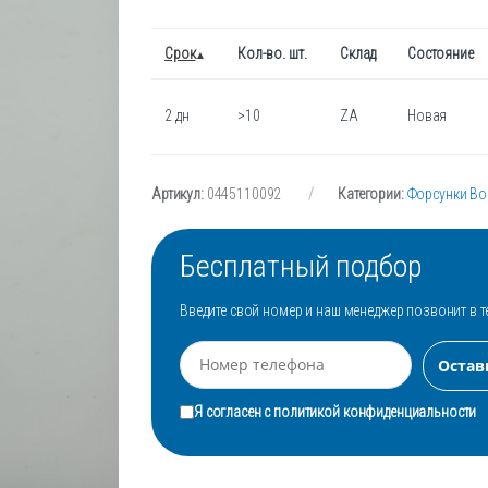
Срок
Кол-во. шт.
Склад
Состояние
2 дн
>10
ZA
Новая
Артикул:
0445110092
Категории:
Форсунки Bo
Бесплатный подбор
Введите свой номер и наш менеджер позвонит в т
Я согласен с
политикой конфиденциальности