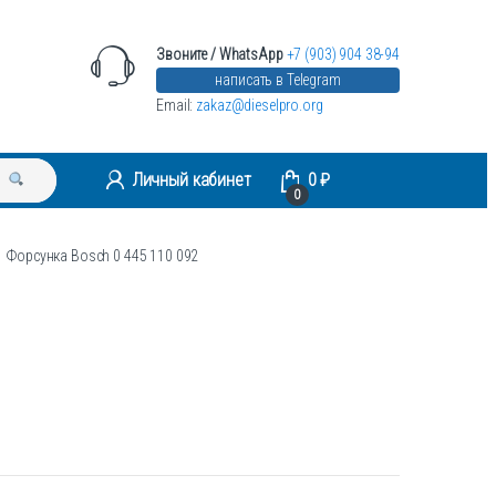
Звоните / WhatsApp
+7 (903) 904 38-94
написать в Telegram
Email:
zakaz@dieselpro.org
Личный кабинет
0
₽
0
Форсунка Bosch 0 445 110 092