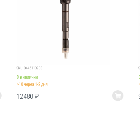
SKU: 0445110233
0 в наличии
>10 через 1-2 дня
12480
₽
Этот
товар
имеет
несколько
вариаций.
Опции