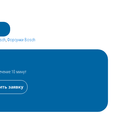
sch
,
Форсунки Bosch
ечение 10 минут