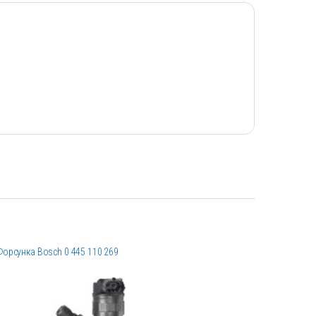
Форсунка Bosch 0 445 110 269
Форсунка B