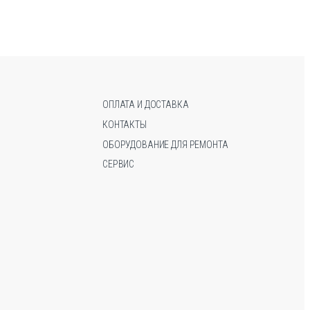
вариаций.
вариаций.
Опции
Опции
можно
можно
выбрать
выбрать
на
на
странице
странице
товара.
товара.
ОПЛАТА И ДОСТАВКА
КОНТАКТЫ
ОБОРУДОВАНИЕ ДЛЯ РЕМОНТА
СЕРВИС