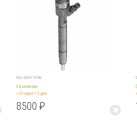
SKU: 0445110186
0 в наличии
>10 через 1-2 дня
8500
₽
Этот
товар
имеет
несколько