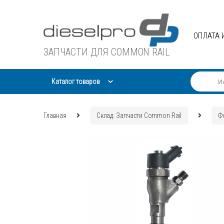
Skip
Skip
to
to
navigation
content
ОПЛАТА 
ЗАПЧАСТИ ДЛЯ COMMON RAIL
Каталог товаров
Главная
Склад: Запчасти Common Rail
Ф