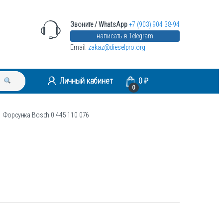
Звоните / WhatsApp
+7 (903) 904 38-94
написать в Telegram
Email:
zakaz@dieselpro.org
Личный кабинет
0
₽
0
Форсунка Bosch 0 445 110 076