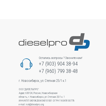
вариаций.
Опции
можно
выбрать
на
странице
товара.
Остались вопросы ? Звоните нам!
+7 (903) 904 38-94
+7 (960) 799 38-48
г. Новосибирск, ул. Степная 25/1 к.1
ООО "ДИЗЕЛЬПРО"
Адрес: 630124, Россия, Новосибирская
область, г. Новосибирск, ул.Степная 25/1 к. 1
ИНН/КПП 5401962004/540101001 ОГРН 1165476100778
e-mail: nsk@dieselpro.org