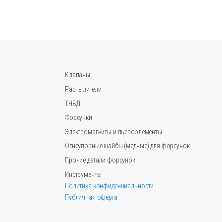
вариаций.
Опции
можно
выбрать
на
странице
товара.
Клапаны
Распылители
ТНВД
Форсунки
Электромагниты и пьезоэлементы
Огнеупорные шайбы (медные) для форсунок
Прочие детали форсунок
Инструменты
Политика конфиденциальности
Публичная оферта