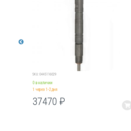
SKU: 0445116029
0 в наличии
1 через 1-2 дня
37470
₽
Этот
товар
имеет
несколько