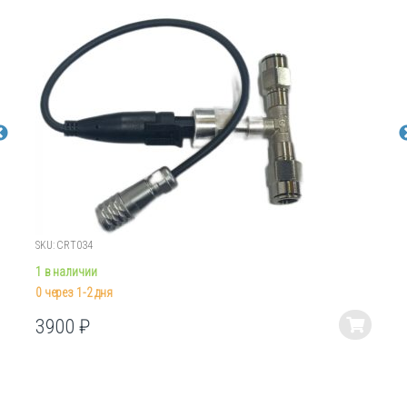
SKU: CRT034
1 в наличии
0 через 1-2 дня
3900
₽
Этот
товар
имеет
несколько