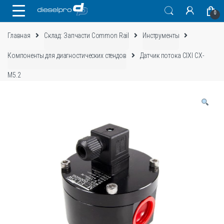
Skip
Skip
0
to
to
navigation
content
Главная
Склад: Запчасти Common Rail
Инструменты
Компоненты для диагностических стендов
Датчик потока CIXI CX-
M5.2