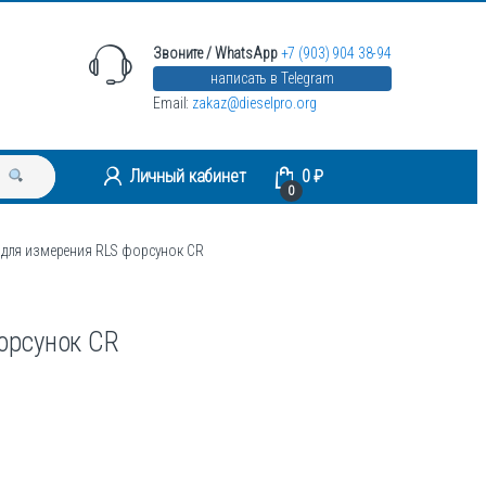
Звоните / WhatsApp
+7 (903) 904 38-94
написать в Telegram
Email:
zakaz@dieselpro.org
Личный кабинет
0
₽
0
 для измерения RLS форсунок CR
орсунок CR