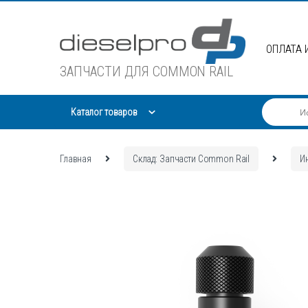
Skip
Skip
to
to
navigation
content
ОПЛАТА 
ЗАПЧАСТИ ДЛЯ COMMON RAIL
Каталог товаров
Главная
Склад: Запчасти Common Rail
И