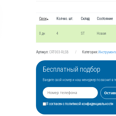
Срок
Кол-во. шт.
Склад
Состояние
0 дн
4
ST
Новая
Артикул:
CRT003-RLSB
Категория:
Инструмент
Бесплатный подбор
Введите свой номер и наш менеджер позвонит в т
Я согласен с
политикой конфиденциальности